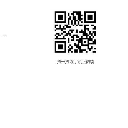
我公司PTL亮灯电子标签产品应用于电商、物流、汽车、医药、烟草、零售、电子、生鲜、日用品等行业。
扫一扫 在手机上阅读